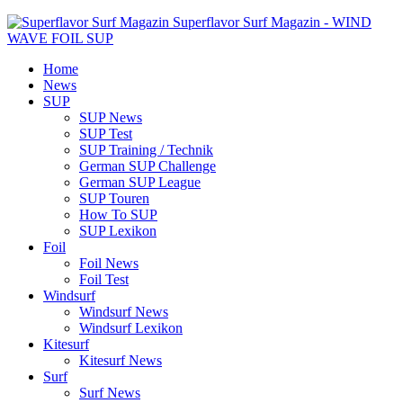
Superflavor Surf Magazin - WIND
WAVE FOIL SUP
Home
News
SUP
SUP News
SUP Test
SUP Training / Technik
German SUP Challenge
German SUP League
SUP Touren
How To SUP
SUP Lexikon
Foil
Foil News
Foil Test
Windsurf
Windsurf News
Windsurf Lexikon
Kitesurf
Kitesurf News
Surf
Surf News