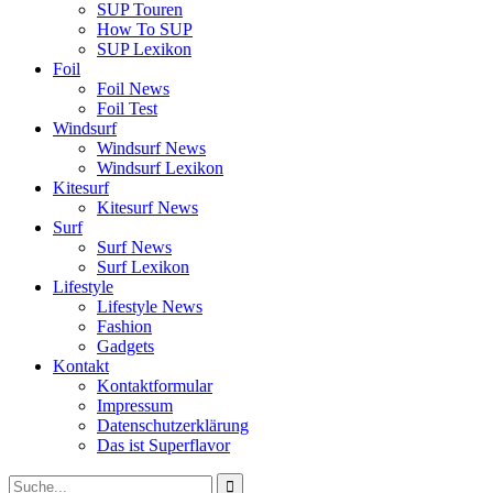
SUP Touren
How To SUP
SUP Lexikon
Foil
Foil News
Foil Test
Windsurf
Windsurf News
Windsurf Lexikon
Kitesurf
Kitesurf News
Surf
Surf News
Surf Lexikon
Lifestyle
Lifestyle News
Fashion
Gadgets
Kontakt
Kontaktformular
Impressum
Datenschutzerklärung
Das ist Superflavor