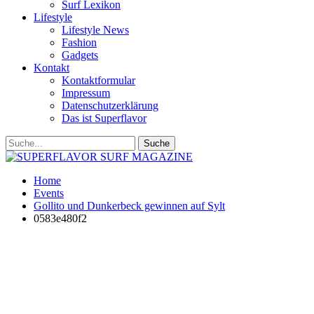
Surf Lexikon
Lifestyle
Lifestyle News
Fashion
Gadgets
Kontakt
Kontaktformular
Impressum
Datenschutzerklärung
Das ist Superflavor
Home
Events
Gollito und Dunkerbeck gewinnen auf Sylt
0583e480f2