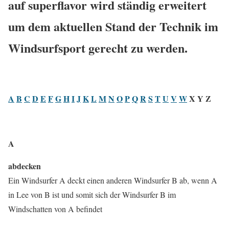
auf superflavor wird ständig erweitert
um dem aktuellen Stand der Technik im
Windsurfsport gerecht zu werden.
A
B
C
D
E
F
G
H
I
J
K
L
M
N
O
P
Q
R
S
T
U
V
W
X Y Z
A
abdecken
Ein Windsurfer A deckt einen anderen Windsurfer B ab, wenn A
in Lee von B ist und somit sich der Windsurfer B im
Windschatten von A befindet