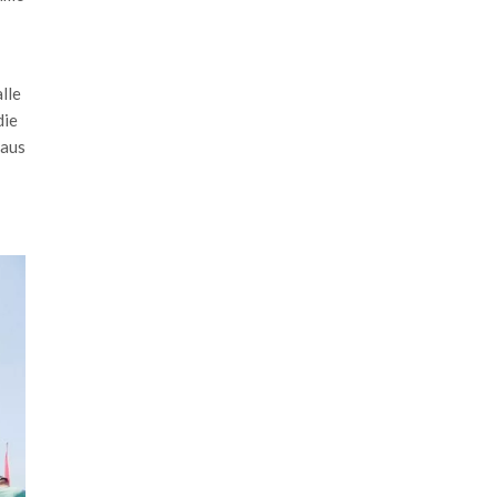
lle
die
 aus