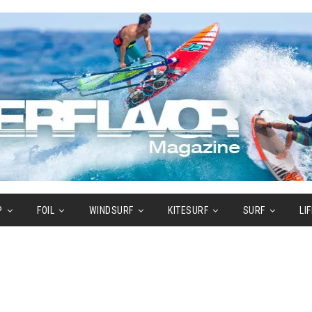
P
FOIL
WINDSURF
KITESURF
SURF
LI