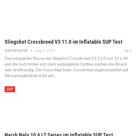
Slingshot Crossbreed V3 11.0 im Inflatable SUP Test
Aug. 1, 2017
0
SUPERFLAVOR
Die kompakten Masse des Slingshot Crossbreed V3 11.0 von 11 x 34
und die nach hinten sich stark verjüngende Outline machen das Board
sehr drehfreudig. Der Focus liegt beim Crossbreed augenscheinlich auf
Allrountauglichkeit nicht auf…
SUP
Naish Nalu 10.6 LT Series im Inflatable SUP Test