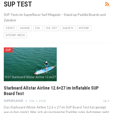
SUP TEST
SUP Tests im Superflavor Surf Magazin – Stand up Paddle Boards und
Zubehör
EVENTS
FASHION
FOIL
FOIL TEST
GADGETS
KITESURF
KITESURF VIDEOS
SUP
Starboard Allstar Airline 12.6×27 im Inflatable SUP
Board Test
Okt. 1, 2018
0
SUPERFLAVOR
Das Starboard Allstar Airline 12.6 x 27 im SUP Board Test hat gezeigt
was in ihm steckt. Wer sich als motivierter Paddler oder Aufsteiger sieht