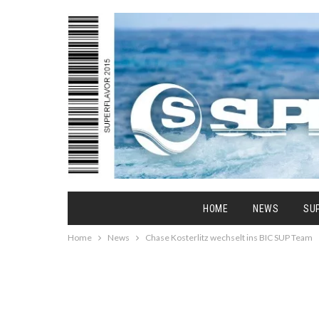
HOME
NEWS
SU
Home
News
Chase Kosterlitz wechselt ins BIC SUP Team