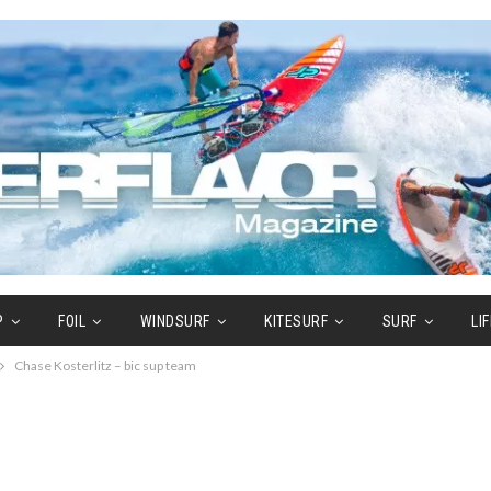
P
FOIL
WINDSURF
KITESURF
SURF
LI
Chase Kosterlitz – bic sup team