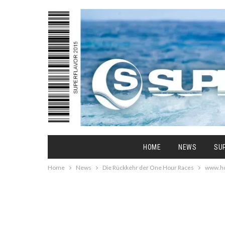
HOME
NEWS
SU
Home
News
Die Rückkehr der One Hour Races
www.ho