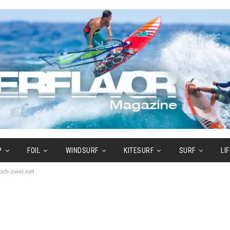
P
FOIL
WINDSURF
KITESURF
SURF
LI
ch-zwei.net