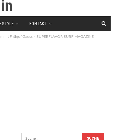
FESTYLE
KONTAKT
ernen mit Frithjof Gauss – SUPERFLAVOR SURF MAGAZINE