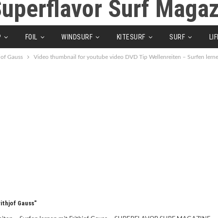
P
FOIL
WINDSURF
KITESURF
SURF
LI
jof Gauss
Video thumbnail for youtube video DVD Tip Wellenreiten – Surfen l
ithjof Gauss"