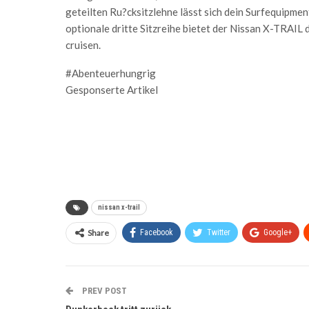
geteilten Ru?cksitzlehne lässt sich dein Surfequipme
optionale dritte Sitzreihe bietet der Nissan X-TRAIL 
cruisen.
#Abenteuerhungrig
Gesponserte Artikel
nissan x-trail
Share
Facebook
Twitter
Google+
PREV POST