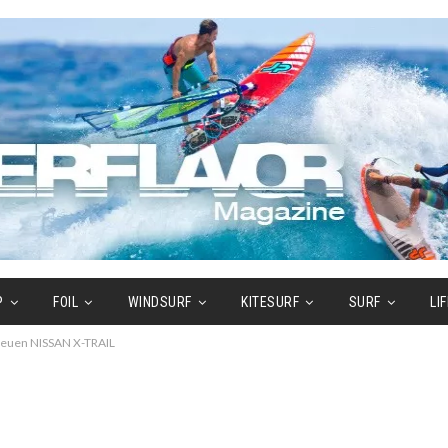
P
FOIL
WINDSURF
KITESURF
SURF
LI
neuen NISSAN X-TRAIL