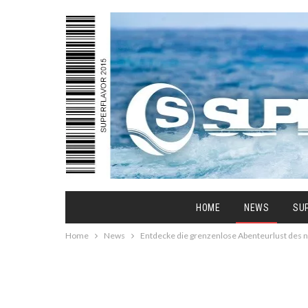
HOME
NEWS
SU
Home
News
Entdecke die grenzenlose Abenteurlust des 