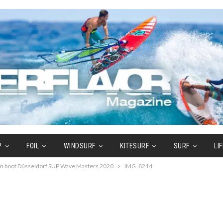
P
FOIL
WINDSURF
KITESURF
SURF
LI
en boot Düsseldorf SUP Wave Masters 2020
IMG_8214