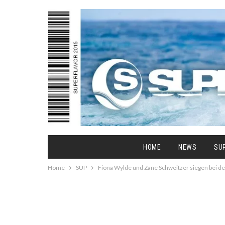
HOME
NEWS
SU
Home
SUP
Fiona Wylde und Zane Schweitzer siegen bei d