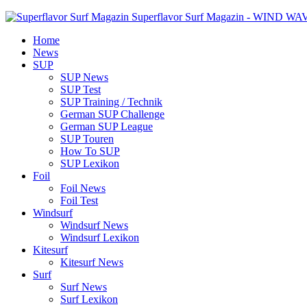
Superflavor Surf Magazin - WIND W
Home
News
SUP
SUP News
SUP Test
SUP Training / Technik
German SUP Challenge
German SUP League
SUP Touren
How To SUP
SUP Lexikon
Foil
Foil News
Foil Test
Windsurf
Windsurf News
Windsurf Lexikon
Kitesurf
Kitesurf News
Surf
Surf News
Surf Lexikon