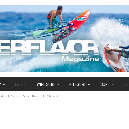
P
FOIL
WINDSURF
KITESURF
SURF
LI
 Air LE 12-6 im Superflavor SUP Test 03