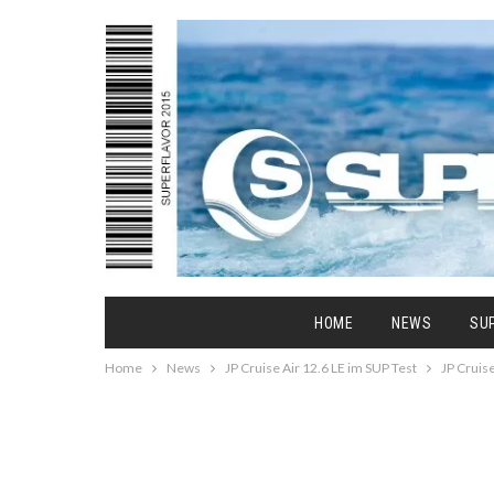
HOME
NEWS
SU
Home
News
JP Cruise Air 12.6 LE im SUP Test
JP Cruise