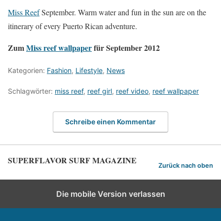
Miss Reef
September. Warm water and fun in the sun are on the
itinerary of every Puerto Rican adventure.
Zum
Miss reef wallpaper
für September 2012
Kategorien:
Fashion
,
Lifestyle
,
News
Schlagwörter:
miss reef
,
reef girl
,
reef video
,
reef wallpaper
Schreibe einen Kommentar
SUPERFLAVOR SURF MAGAZINE
Zurück nach oben
Die mobile Version verlassen