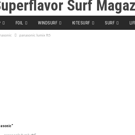
P
FOIL
WINDSURF
KITESURF
SURF
LI
nasonic
panasonic lumix ft5
asonic"