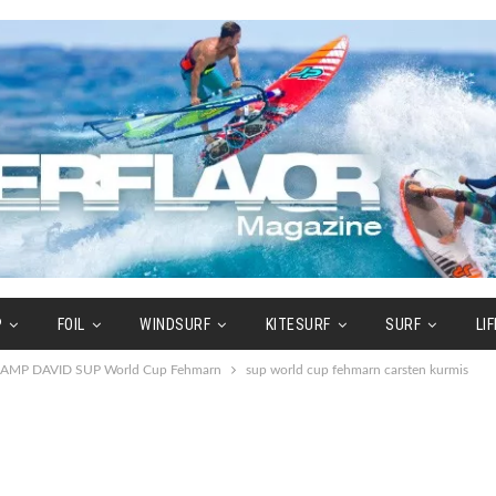
P
FOIL
WINDSURF
KITESURF
SURF
LI
im CAMP DAVID SUP World Cup Fehmarn
sup world cup fehmarn carsten kurmis