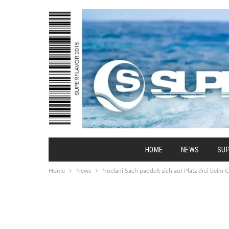
HOME
NEWS
SU
Home
News
Noelani Sach paddelt sich auf Platz drei be