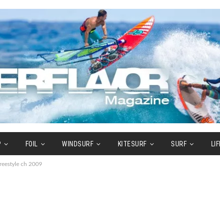
P
FOIL
WINDSURF
KITESURF
SURF
LI
reestyle ch 2009