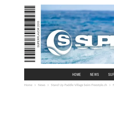
HOME
NEWS
SU
Home
News
Stand Up Paddle Village beim Freestyle.ch
f