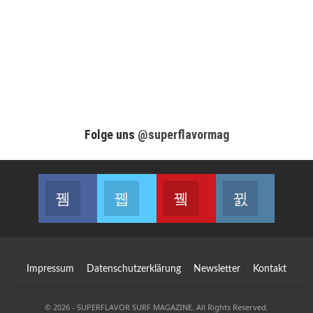
Folge uns
@superflavormag
Facebook
Twitter
Youtube
Instagram
Join us on Facebook
Join us on Twitter
Join us on Youtube
Join us on
Impressum
Datenschutzerklärung
Newsletter
Kontakt
© 2026 - SUPERFLAVOR SURF MAGAZINE. All Rights Reserved.