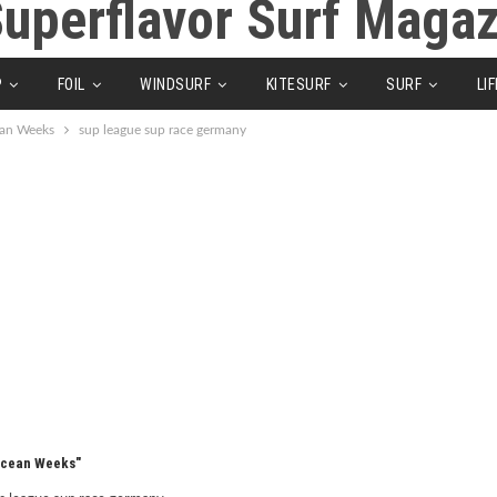
P
FOIL
WINDSURF
KITESURF
SURF
LI
ean Weeks
sup league sup race germany
Ocean Weeks"