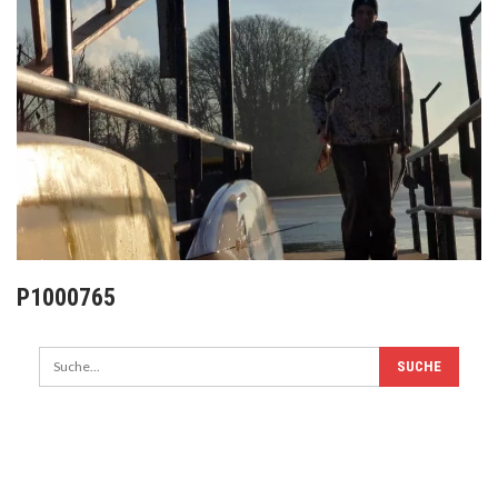
P1000765