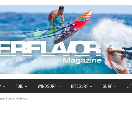
P
FOIL
WINDSURF
KITESURF
SURF
LI
perflavor Aktivist