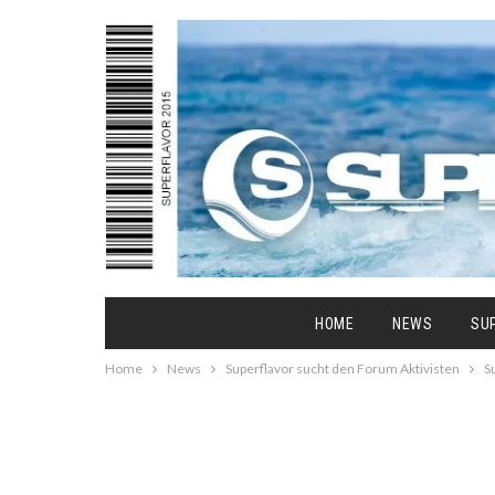
HOME
NEWS
SU
Home
News
Superflavor sucht den Forum Aktivisten
Su