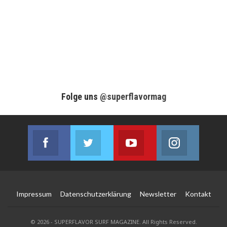
Folge uns
@superflavormag
Facebook
Twitter
Youtube
Instagram
Join us on Facebook
Join us on Twitter
Join us on Youtube
Join us on
Impressum
Datenschutzerklärung
Newsletter
Kontakt
© 2026 - SUPERFLAVOR SURF MAGAZINE. All Rights Reserved.