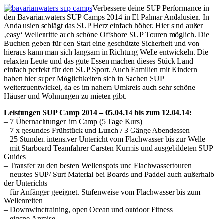
Verbessere deine SUP Performance in
den Bavarianwaters SUP Camps 2014 in El Palmar Andalusien. In
Andalusien schlägt das SUP Herz einfach höher. Hier sind außer
‚easy‘ Wellenritte auch schöne Offshore SUP Touren möglich. Die
Buchten geben für den Start eine geschützte Sicherheit und von
hieraus kann man sich langsam in Richtung Welle entwickeln. Die
relaxten Leute und das gute Essen machen dieses Stück Land
einfach perfekt für den SUP Sport. Auch Familien mit Kindern
haben hier super Möglichkeiten sich in Sachen SUP
weiterzuentwickel, da es im nahem Umkreis auch sehr schöne
Häuser und Wohnungen zu mieten gibt.
Leistungen SUP Camp 2014 – 05.04.14 bis zum 12.04.14:
– 7 Übernachtungen im Camp (5 Tage Kurs)
– 7 x gesundes Frühstück und Lunch / 3 Gänge Abendessen
– 25 Stunden intensiver Untericht vom Flachwasser bis zur Welle
– mit Starboard Teamfahrer Carsten Kurmis und ausgebildeten SUP
Guides
– Transfer zu den besten Wellenspots und Flachwassertouren
– neustes SUP/ Surf Material bei Boards und Paddel auch außerhalb
der Unterichts
– für Anfänger geeignet. Stufenweise vom Flachwasser bis zum
Wellenreiten
– Downwindtraining, open Ocean und outdoor Fitness
– eigene Anreise