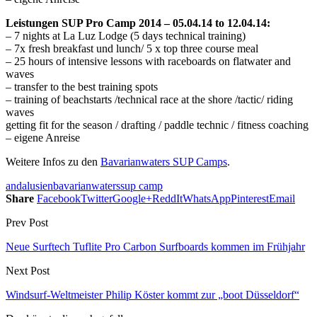
Leistungen SUP Pro Camp 2014 – 05.04.14 to 12.04.14:
– 7 nights at La Luz Lodge (5 days technical training)
– 7x fresh breakfast und lunch/ 5 x top three course meal
– 25 hours of intensive lessons with raceboards on flatwater and
waves
– transfer to the best training spots
– training of beachstarts /technical race at the shore /tactic/ riding
waves
getting fit for the season / drafting / paddle technic / fitness coaching
– eigene Anreise
Weitere Infos zu den
Bavarianwaters SUP Camps
.
andalusien
bavarianwaters
sup camp
Share
Facebook
Twitter
Google+
ReddIt
WhatsApp
Pinterest
Email
Prev Post
Neue Surftech Tuflite Pro Carbon Surfboards kommen im Frühjahr
Next Post
Windsurf-Weltmeister Philip Köster kommt zur „boot Düsseldorf“