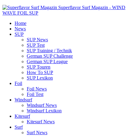
Superflavor Surf Magazin - WIND
WAVE FOIL SUP
Home
News
SUP
SUP News
SUP Test
SUP Training / Technik
German SUP Challenge
German SUP League
SUP Touren
How To SUP
SUP Lexikon
Foil
Foil News
Foil Test
Windsurf
Windsurf News
Windsurf Lexikon
Kitesurf
Kitesurf News
Surf
Surf News