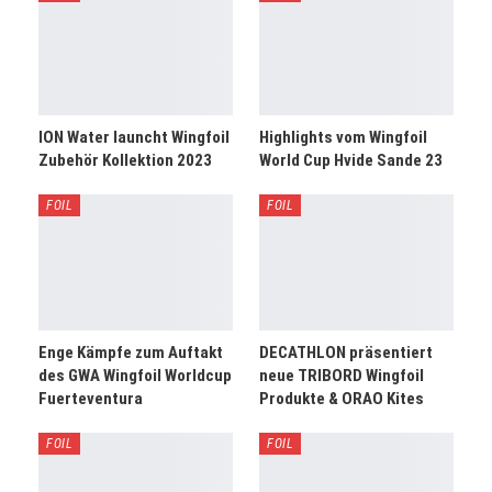
ION Water launcht Wingfoil
Highlights vom Wingfoil
Zubehör Kollektion 2023
World Cup Hvide Sande 23
FOIL
FOIL
Enge Kämpfe zum Auftakt
DECATHLON präsentiert
des GWA Wingfoil Worldcup
neue TRIBORD Wingfoil
Fuerteventura
Produkte & ORAO Kites
FOIL
FOIL