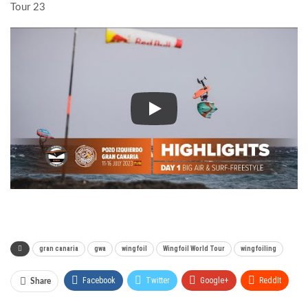
Tour
23
gran canaria
gwa
wingfoil
Wingfoil World Tour
wingfoiling
Facebook
Twitter
Google+
ReddIt
Share
WhatsApp
Pinterest
Email