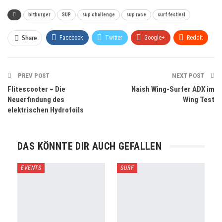
bitburger
SUP
sup challenge
sup race
surf festival
Facebook
Twitter
Google+
ReddIt
Share
WhatsApp
Pinterest
Email
PREV POST
NEXT POST
Flitescooter – Die
Naish Wing-Surfer ADX im
Neuerfindung des
Wing Test
elektrischen Hydrofoils
DAS KÖNNTE DIR AUCH GEFALLEN
EVENTS
SURF