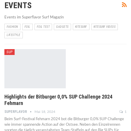
EVENTS
Events im Superflavor Surf Magazin
FASHION
FOIL
FOIL TEST
GADGETS
KITESURF
KITESURF VIDEOS
LIFESTYLE
SUP
Highlights der Bitburger 0,0% SUP Challenge 2024
Fehmarn
SUPERFLAVOR
Mai 18, 2024
1
Beim Surf-Festival Fehmarn 2024 bot die Bitburger 0,0% SUP Challenge
wie immer spannende Action auf der Ostsee. Neben den Einzelrennen
sorgten die täglich veranstalteten Team-Staffeln auf den Big SUPs für