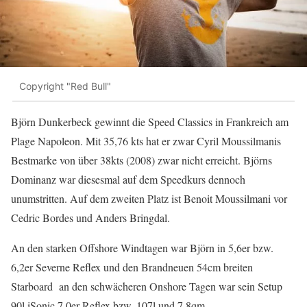
Copyright "Red Bull"
Björn Dunkerbeck gewinnt die Speed Classics in Frankreich am
Plage Napoleon. Mit 35,76 kts hat er zwar Cyril Moussilmanis
Bestmarke von über 38kts (2008) zwar nicht erreicht. Björns
Dominanz war diesesmal auf dem Speedkurs dennoch
unumstritten. Auf dem zweiten Platz ist Benoit Moussilmani vor
Cedric Bordes und Anders Bringdal.
An den starken Offshore Windtagen war Björn in 5,6er bzw.
6,2er Severne Reflex und den Brandneuen 54cm breiten
Starboard an den schwächeren Onshore Tagen war sein Setup
90l iSonic 7,0er Reflex bzw. 107l und 7,8qm.