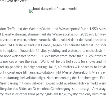
rt Event der Welt"
ldorf Treffpunkt der Welt des Yacht- und Wassersports! Rund 1.550 Ausst
d Dienstleistungen, stimmen auf die Wassersportsaison 2011 ein. Ein Revi
oot vertreten waren, kehren zurueck. Nicht zuletzt dank der Neukonzept
en. 14 Hersteller sind 2011 dabei, zeigen das neueste Material und sorg
omplett. | Duesseldorf invites yachting and watersports enthusiasts from
d boot welcomes some 1,550 exhibitors from more than 50 countries to 1
 novices where the Beach World will be the hot spots for shows and infota
up-paddling. In neighbouring Hall 2, 40 retailers will be ready to kit visi
f / constanze tillmann, exploitation right Messe Duesseldorf, M e s s e p
 Berichterstattung, bei vollstaendiger Namensnennung des Urhebers gem. Pa
 Vereinbarung mit dem Urheber; soweit nicht ausdruecklich vermerkt werd
tergabe des Bildes an Dritte ohne Genehmigung ist untersagt | Any usage 
ty release or other third party rights available; royalty free only with m