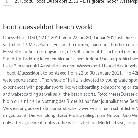
Zurück zu "boot Düsseldorf 2013 – Das größte Indoor Wasserspo
boot duesseldorf beach world
Duesseldorf, DEU, 22.01.2011. Vom 22. bis 30. Januar 2011 ist Duesse
vertreten. 17 Messehallen, voll mit Premieren, maritimen Produkten un
Hersteller im Ausruestungsmarkt, die seit Jahren nicht mehr bei der b
Stand-Up-Paddling koennen hier auf einem Indoor-Pool ausprobiert werd
Halle 2 machen 40 Aussteller aus dem Wassersport-Handel das Angebot k
– boot–Duesseldorf, to be staged from 22 to 30 January 2011. The 42n
watersports season. The whole of hall 1 is devoted to young watersports
experiences with popular sports like wakeboarding, skimboarding or stand-
and wakeboarding as well as all the beach sports. Foto: MesseDuesseldor
h o n o r a r f r e i e Nutzung des Bildes ist nur fuer journalistische
Verwendung ausserhalb journalistischer Zwecke nur nach schriftlicher
eingeraeumt. Die Einholung dieser Rechte obliegt dem Nutzer; Jede Wei
only after agreement; unless otherwise stated: no Model release, proper