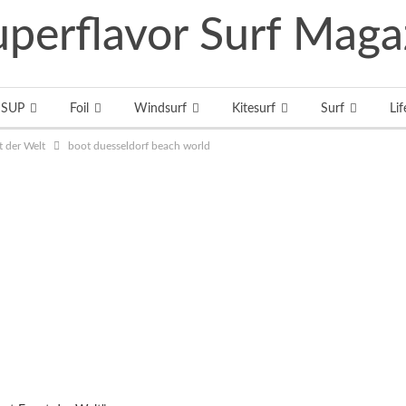
SUP
Foil
Windsurf
Kitesurf
Surf
Lif
t der Welt
boot duesseldorf beach world