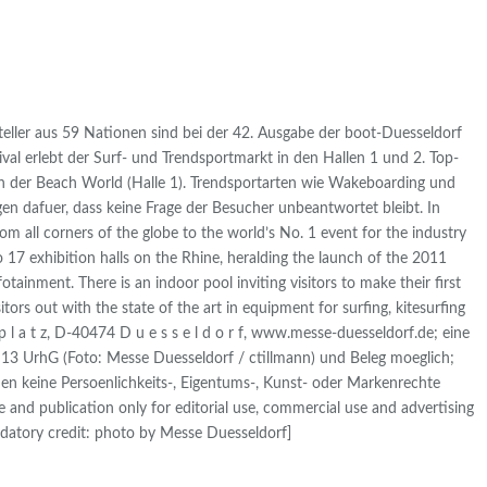
eller aus 59 Nationen sind bei der 42. Ausgabe der boot-Duesseldorf
val erlebt der Surf- und Trendsportmarkt in den Hallen 1 und 2. Top-
ion der Beach World (Halle 1). Trendsportarten wie Wakeboarding und
en dafuer, dass keine Frage der Besucher unbeantwortet bleibt. In
 all corners of the globe to the world’s No. 1 event for the industry
7 exhibition halls on the Rhine, heralding the launch of the 2011
inment. There is an indoor pool inviting visitors to make their first
tors out with the state of the art in equipment for surfing, kitesurfing
 l a t z, D-40474 D u e s s e l d o r f, www.messe-duesseldorf.de; eine
r. 13 UrhG (Foto: Messe Duesseldorf / ctillmann) und Beleg moeglich;
en keine Persoenlichkeits-, Eigentums-, Kunst- oder Markenrechte
and publication only for editorial use, commercial use and advertising
andatory credit: photo by Messe Duesseldorf]