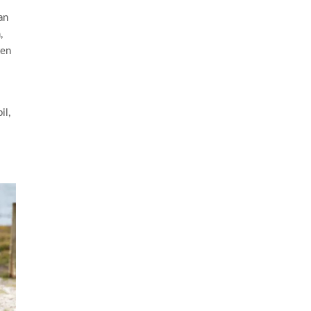
an
,
ten
il,