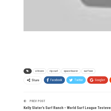
citroen
rip curl
spacetourer
surf van
Facebook
Twitter
Google+
Share
PREV POST
Kelly Slater’s Surf Ranch – World Surf League Testeve