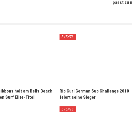
passt zu 
EVENTS
gibbons holt am Bells Beach
Rip Curl German Sup Challenge 2010
en Surf Elite-Titel
feiert seine Sieger
EVENTS