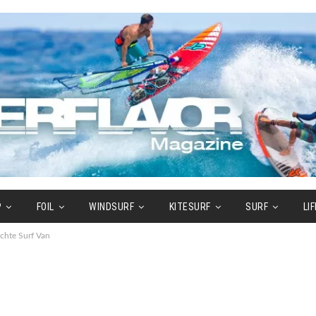
P
FOIL
WINDSURF
KITESURF
SURF
LI
chte Surf Van