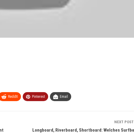
ReddIt
Pinterest
Email
NEXT POS
nt
Longboard, Riverboard, Shortboard: Welches Surfb