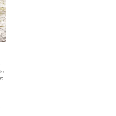
i
des
rt
n