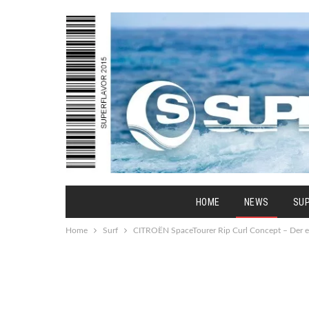
HOME
NEWS
SU
Home
Surf
CITROËN SpaceTourer Rip Curl Concept – Der e