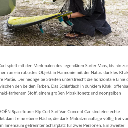
l spielt mit den Merkmalen des legendären Surfer-Vans, bis hin zur
nern an ein robustes Objekt in Harmonie mit der Natur: dunkles Khak
re Partie. Der neongelbe Streifen unterstreicht die horizontale Linie 
wischen den beiden Farben. Das Schlafdach in dunklem Khaki offenba
khaki-farbenem Stoff, einem großen Moskitonetz und neongelben
ROËN SpaceTourer Rip Curl Surf Van Concept Car sind eine echte
et damit eine ebene Fläche, die dank Matratzenauflage völlig frei vo
m Innenraum getrennter Schlafplatz für zwei Personen. Ein zweiter