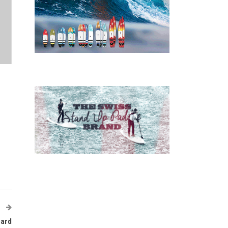
T
oard