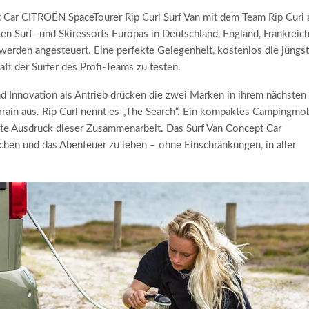
Car CITROËN SpaceTourer Rip Curl Surf Van mit dem Team Rip Curl 
n Surf- und Skiressorts Europas in Deutschland, England, Frankreich
h werden angesteuert. Eine perfekte Gelegenheit, kostenlos die jüngs
ft der Surfer des Profi-Teams zu testen.
nd Innovation als Antrieb drücken die zwei Marken in ihrem nächsten
rrain aus. Rip Curl nennt es „The Search“. Ein kompaktes Campingmob
fekte Ausdruck dieser Zusammenarbeit. Das Surf Van Concept Car
chen und das Abenteuer zu leben – ohne Einschränkungen, in aller