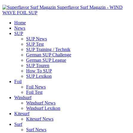
Superflavor Surf Magazin - WIND
WAVE FOIL SUP
Home
News
SUP
SUP News
SUP Test
SUP Training / Technik
German SUP Challenge
German SUP League
SUP Touren
How To SUP
SUP Lexikon
Foil
Foil News
Foil Test
Windsurf
Windsurf News
Windsurf Lexikon
Kitesurf
Kitesurf News
Surf
Surf News