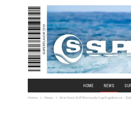
HOME
NEWS
SU
Home
News
Drei Seen SUP Bermuda Cup Ergebnisse – Zül