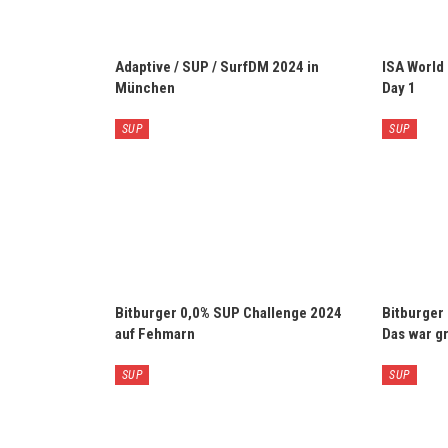
Adaptive / SUP / SurfDM 2024 in
ISA World
München
Day 1
SUP
SUP
Bitburger 0,0% SUP Challenge 2024
Bitburger
auf Fehmarn
Das war gr
SUP
SUP