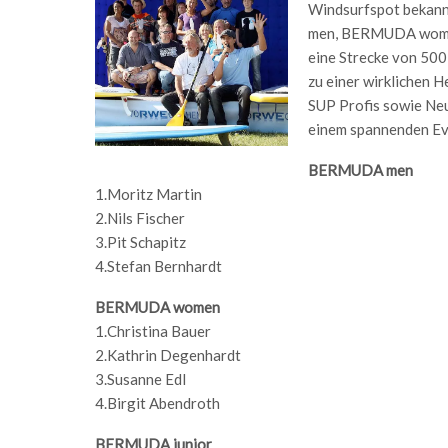
Windsurfspot bekannt
men, BERMUDA women
eine Strecke von 50
zu einer wirklichen 
SUP Profis sowie Ne
einem spannenden Ev
BERMUDA men
1.Moritz Martin
2.Nils Fischer
3.Pit Schapitz
4.Stefan Bernhardt
BERMUDA women
1.Christina Bauer
2.Kathrin Degenhardt
3.Susanne Edl
4.Birgit Abendroth
BERMUDA junior