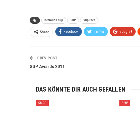
bermuda cup
SUP
sup race
Share
Facebook
Twitter
Google+
PREV POST
SUP Awards 2011
DAS KÖNNTE DIR AUCH GEFALLEN
SURF
SUP