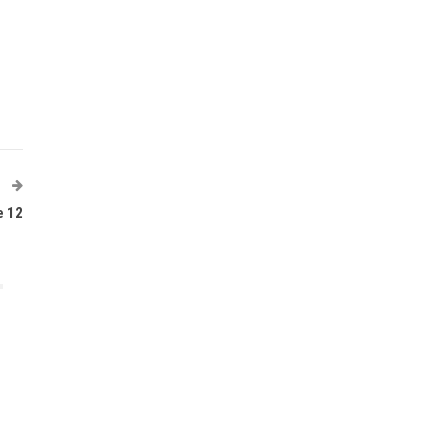
T
e 12