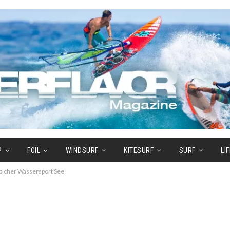
P
FOIL
WINDSURF
KITESURF
SURF
LI
picher Wassersport See