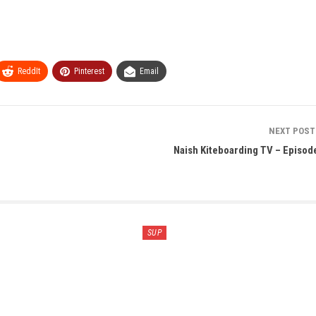
ReddIt
Pinterest
Email
NEXT POS
Naish Kiteboarding TV – Episod
SUP