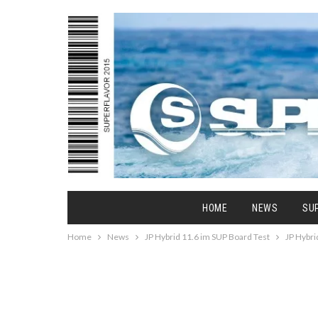
HOME
NEWS
SU
Home
News
JP Hybrid 11.6 im SUP Board Test
JP Hybri