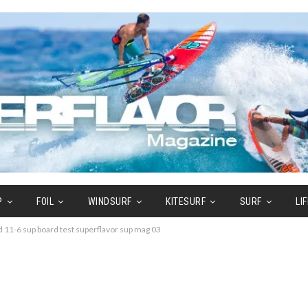
P
FOIL
WINDSURF
KITESURF
SURF
LI
d 11-6 sup board test superflavor sup mag 03