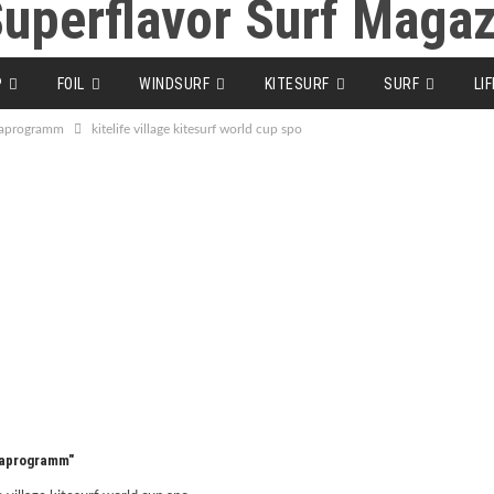
P
FOIL
WINDSURF
KITESURF
SURF
LI
gaprogramm
kitelife village kitesurf world cup spo
gaprogramm"