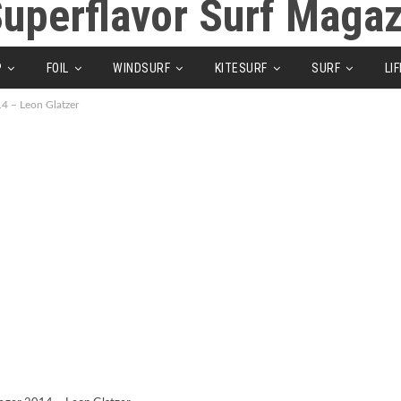
P
FOIL
WINDSURF
KITESURF
SURF
LI
14 – Leon Glatzer