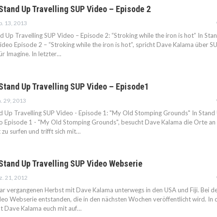
tand Up Travelling SUP Video – Episode 2
b. 13, 2013
 Up Travelling SUP Video – Episode 2: “Stroking while the iron is hot” In Sta
ideo Episode 2 – “Stroking while the iron is hot”, spricht Dave Kalama über S
r Imagine. In letzter…
Stand Up Travelling SUP Video – Episode1
. 29, 2013
d Up Travelling SUP Video - Episode 1: "My Old Stomping Grounds" In Stand
eo Episode 1 - "My Old Stomping Grounds", besucht Dave Kalama die Orte an
zu surfen und trifft sich mit…
Stand Up Travelling SUP Video Webserie
z. 21, 2012
ar vergangenen Herbst mit Dave Kalama unterwegs in den USA und Fiji. Bei 
ideo Webserie entstanden, die in den nächsten Wochen veröffentlicht wird. In 
t Dave Kalama euch mit auf…