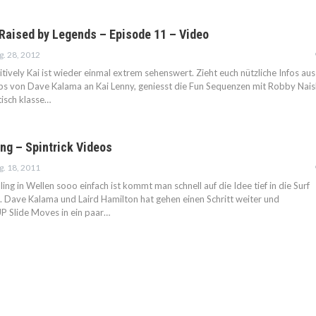
: Raised by Legends – Episode 11 – Video
g. 28, 2012
ively Kai ist wieder einmal extrem sehenswert. Zieht euch nützliche Infos aus
ps von Dave Kalama an Kai Lenny, geniesst die Fun Sequenzen mit Robby Nais
tisch klasse…
ng – Spintrick Videos
g. 18, 2011
ng in Wellen sooo einfach ist kommt man schnell auf die Idee tief in die Surf
n. Dave Kalama und Laird Hamilton hat gehen einen Schritt weiter und
P Slide Moves in ein paar…