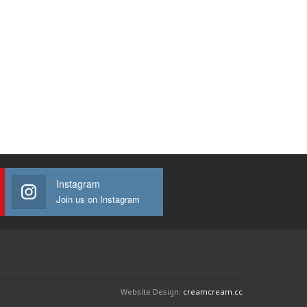
Instagram
Join us on Instagram
Website Design:
creamcream.cc