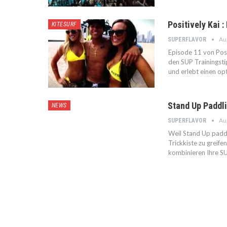
Positively Kai 
KITESURF
Au
SUPERFLAVOR
Episode 11 von Posit
den SUP Trainingsti
und erlebt einen op
Stand Up Paddli
NEWS
Au
SUPERFLAVOR
Weil Stand Up paddli
Trickkiste zu greife
kombinieren Ihre SU