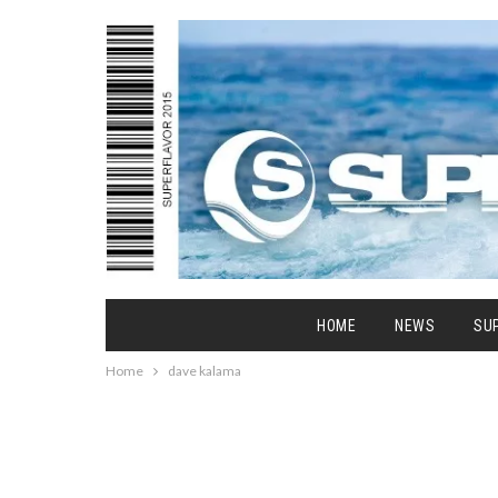
HOME
NEWS
SU
Home
dave kalama