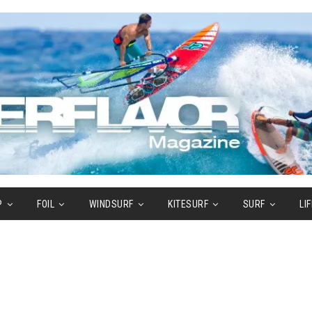
P
FOIL
WINDSURF
KITESURF
SURF
LI