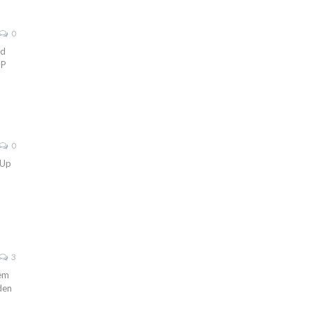
0
nd
UP
0
 Up
3
dem
den