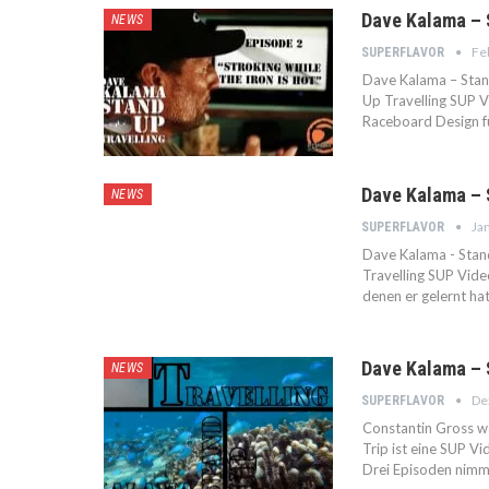
Dave Kalama – S
NEWS
Fe
SUPERFLAVOR
Dave Kalama – Stand
Up Travelling SUP V
Raceboard Design fü
Dave Kalama – 
NEWS
Jan
SUPERFLAVOR
Dave Kalama - Stan
Travelling SUP Vid
denen er gelernt hat 
Dave Kalama – 
NEWS
De
SUPERFLAVOR
Constantin Gross w
Trip ist eine SUP V
Drei Episoden nimm