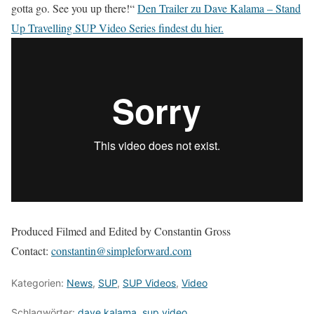
gotta go. See you up there!“
Den Trailer zu Dave Kalama – Stand
Up Travelling SUP Video Series findest du hier.
Produced Filmed and Edited by Constantin Gross
Contact:
constantin@simpleforward.com
Kategorien:
News
,
SUP
,
SUP Videos
,
Video
Schlagwörter:
dave kalama
,
sup video