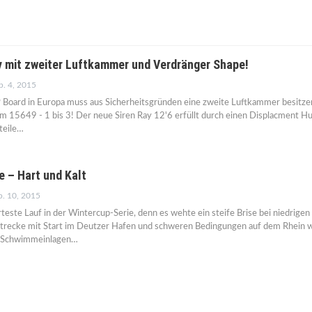
y mit zweiter Luftkammer und Verdränger Shape!
p. 4, 2015
P Board in Europa muss aus Sicherheitsgründen eine zweite Luftkammer besitze
m 15649 - 1 bis 3! Der neue Siren Ray 12'6 erfüllt durch einen Displacment Hu
teile…
e – Hart und Kalt
b. 10, 2015
rteste Lauf in der Wintercup-Serie, denn es wehte ein steife Brise bei niedrigen
trecke mit Start im Deutzer Hafen und schweren Bedingungen auf dem Rhein 
ge Schwimmeinlagen…