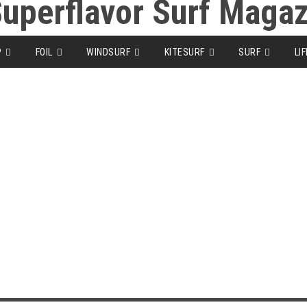
P
FOIL
WINDSURF
KITESURF
SURF
LI