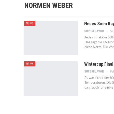
NORMEN WEBER
Neues Siren Ra
NEWS
SUPERFLAVOR
Se
Jedes Inflatable SU
Das sagt die EN Nor
diese Norm. Die Vor
Wintercup Final
NEWS
SUPERFLAVOR
Fe
Es war sicher der hä
Temperaturen. Die S
dann auch für eini