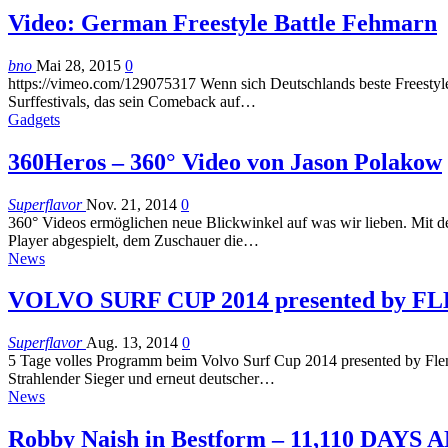
Video: German Freestyle Battle Fehmarn
bno
Mai 28, 2015
0
https://vimeo.com/129075317 Wenn sich Deutschlands beste Freestyler
Surffestivals, das sein Comeback auf…
Gadgets
360Heros – 360° Video von Jason Polakow
Superflavor
Nov. 21, 2014
0
360° Videos ermöglichen neue Blickwinkel auf was wir lieben. Mit d
Player abgespielt, dem Zuschauer die…
News
VOLVO SURF CUP 2014 presented by FLEN
Superflavor
Aug. 13, 2014
0
5 Tage volles Programm beim Volvo Surf Cup 2014 presented by Flens!
Strahlender Sieger und erneut deutscher…
News
Robby Naish in Bestform – 11,110 DAY