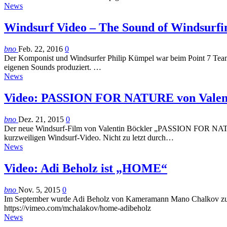
News
Windsurf Video – The Sound of Windsurfi
bno
Feb. 22, 2016
0
Der Komponist und Windsurfer Philip Kümpel war beim Point 7 Team
eigenen Sounds produziert. …
News
Video: PASSION FOR NATURE von Valent
bno
Dez. 21, 2015
0
Der neue Windsurf-Film von Valentin Böckler „PASSION FOR NATURE“
kurzweiligen Windsurf-Video. Nicht zu letzt durch…
News
Video: Adi Beholz ist „HOME“
bno
Nov. 5, 2015
0
Im September wurde Adi Beholz von Kameramann Mano Chalkov zu de
https://vimeo.com/mchalakov/home-adibeholz
News