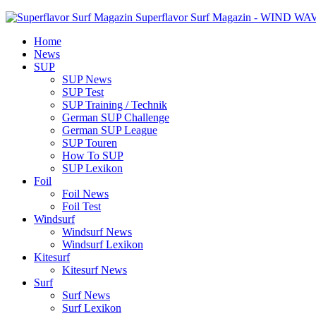
Superflavor Surf Magazin - WIND W
Home
News
SUP
SUP News
SUP Test
SUP Training / Technik
German SUP Challenge
German SUP League
SUP Touren
How To SUP
SUP Lexikon
Foil
Foil News
Foil Test
Windsurf
Windsurf News
Windsurf Lexikon
Kitesurf
Kitesurf News
Surf
Surf News
Surf Lexikon