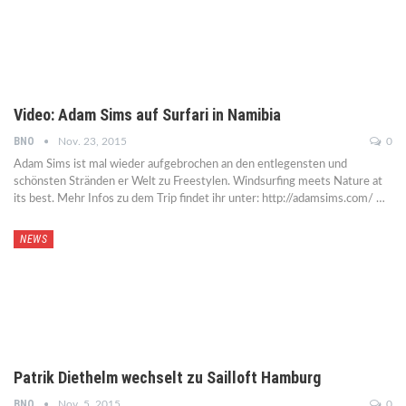
Video: Adam Sims auf Surfari in Namibia
BNO
Nov. 23, 2015
0
Adam Sims ist mal wieder aufgebrochen an den entlegensten und
schönsten Stränden er Welt zu Freestylen. Windsurfing meets Nature at
its best. Mehr Infos zu dem Trip findet ihr unter: http://adamsims.com/ …
NEWS
Patrik Diethelm wechselt zu Sailloft Hamburg
BNO
Nov. 5, 2015
0