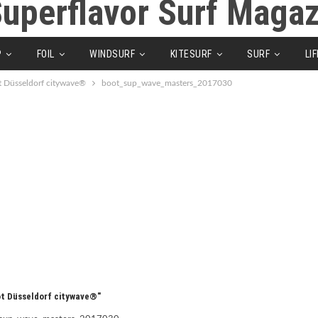
P
FOIL
WINDSURF
KITESURF
SURF
LI
 Düsseldorf citywave®
boot_sup_wave_masters_2017030
t Düsseldorf citywave®"