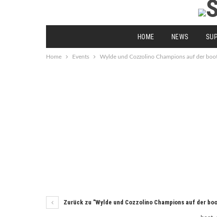
HOME
NEWS
SU
Home
Events
Wylde und Cozzolino Champions auf der boot
Zurück zu "Wylde und Cozzolino Champions auf der boo