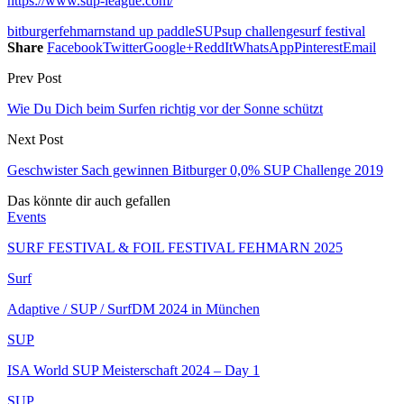
https://www.sup-league.com/
bitburger
fehmarn
stand up paddle
SUP
sup challenge
surf festival
Share
Facebook
Twitter
Google+
ReddIt
WhatsApp
Pinterest
Email
Prev Post
Wie Du Dich beim Surfen richtig vor der Sonne schützt
Next Post
Geschwister Sach gewinnen Bitburger 0,0% SUP Challenge 2019
Das könnte dir auch gefallen
Events
SURF FESTIVAL & FOIL FESTIVAL FEHMARN 2025
Surf
Adaptive / SUP / SurfDM 2024 in München
SUP
ISA World SUP Meisterschaft 2024 – Day 1
SUP