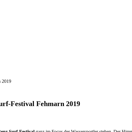
n 2019
urf-Festival Fehmarn 2019
enz Surf-Festival
ganz im Focus der Wassersportler stehen. Der Himme