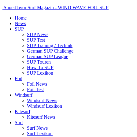
Superflavor Surf Magazin - WIND WAVE FOIL SUP
Home
News
SUP
SUP News
SUP Test
SUP Training / Technik
German SUP Challenge
German SUP League
SUP Touren
How To SUP
SUP Lexikon
Foil
Foil News
Foil Test
Windsurf
Windsurf News
Windsurf Lexikon
Kitesurf
Kitesurf News
Surf
Surf News
Surf Lexikon