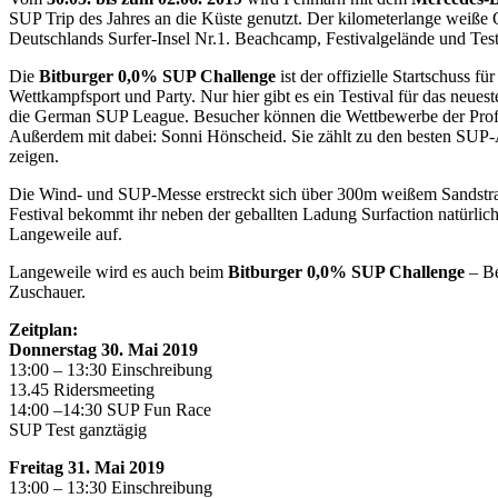
SUP Trip des Jahres an die Küste genutzt. Der kilometerlange weiße
Deutschlands Surfer-Insel Nr.1. Beachcamp, Festivalgelände und Test
Die
Bitburger 0,0% SUP Challenge
ist der offizielle Startschuss f
Wettkampfsport und Party. Nur hier gibt es ein Testival für das neu
die German SUP League. Besucher können die Wettbewerbe der Profi
Außerdem mit dabei: Sonni Hönscheid. Sie zählt zu den besten SUP-
zeigen.
Die Wind- und SUP-Messe erstreckt sich über 300m weißem Sandstran
Festival bekommt ihr neben der geballten Ladung Surfaction natürlich
Langeweile auf.
Langeweile wird es auch beim
Bitburger 0,0% SUP Challenge
– Be
Zuschauer.
Zeitplan:
Donnerstag 30. Mai 2019
13:00 – 13:30 Einschreibung
13.45 Ridersmeeting
14:00 –14:30 SUP Fun Race
SUP Test ganztägig
Freitag 31. Mai 2019
13:00 – 13:30 Einschreibung