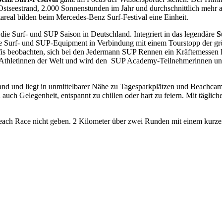
 Ostseestrand, 2.000 Sonnenstunden im Jahr und durchschnittlich meh
areal bilden beim Mercedes-Benz Surf-Festival eine Einheit.
ür die Surf- und SUP Saison in Deutschland. Integriert in das legendäre
S
este Surf- und SUP-Equipment in Verbindung mit einem Tourstopp der gr
s beobachten, sich bei den Jedermann SUP Rennen ein Kräftemessen li
Athletinnen der Welt und wird den SUP Academy-Teilnehmerinnen und 
d und liegt in unmittelbarer Nähe zu Tagesparkplätzen und Beachcamp
 auch Gelegenheit, entspannt zu chillen oder hart zu feiern. Mit tägli
ach Race nicht geben. 2 Kilometer über zwei Runden mit einem kurzen 