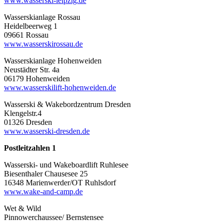
www.wasserski-leipzig.de
Wasserskianlage Rossau
Heidelbeerweg 1
09661 Rossau
www.wasserskirossau.de
Wasserskianlage Hohenweiden
Neustädter Str. 4a
06179 Hohenweiden
www.wasserskilift-hohenweiden.de
Wasserski & Wakebordzentrum Dresden
Klengelstr.4
01326 Dresden
www.wasserski-dresden.de
Postleitzahlen 1
Wasserski- und Wakeboardlift Ruhlesee
Biesenthaler Chausesee 25
16348 Marienwerder/OT Ruhlsdorf
www.wake-and-camp.de
Wet & Wild
Pinnowerchaussee/ Bernstensee