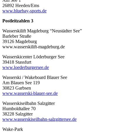
Am See 1
26892 Heeden/Ems
www.bluebay-sports.de
Postleitzahlen 3
Wasserskilift Magdeburg “Neustädter See”
Barleber Straße
39126 Magdeburg
www.wasserskilift-magdeburg.de
Wasserskicenter Löderburger See
39418 Stassfurt
www.loederburgersee.de
Wasserski / Wakeboard Blauer See
Am Blauen See 119
30823 Garbsen
www.wasserski-blauer-see.de
Wasserskiseilbahn Salzgitter
Humboldtallee 70
38228 Salzgitter
www.wasserskiseilbahn-salzgittersee.de
Wake-Park