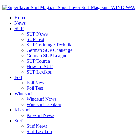
Superflavor Surf Magazin - WIND W
Home
News
SUP
SUP News
SUP Test
SUP Training / Technik
German SUP Challenge
German SUP League
SUP Touren
How To SUP
SUP Lexikon
Foil
Foil News
Foil Test
Windsurf
Windsurf News
Windsurf Lexikon
Kitesurf
Kitesurf News
Surf
Surf News
Surf Lexikon