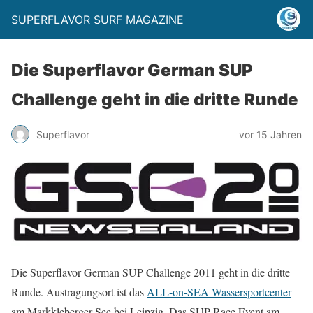
SUPERFLAVOR SURF MAGAZINE
Die Superflavor German SUP
Challenge geht in die dritte Runde
Superflavor
vor 15 Jahren
Die Superflavor German SUP Challenge 2011 geht in die dritte
Runde. Austragungsort ist das
ALL-on-SEA Wassersportcenter
am Markkleberger See bei Leipzig. Das SUP Race Event am