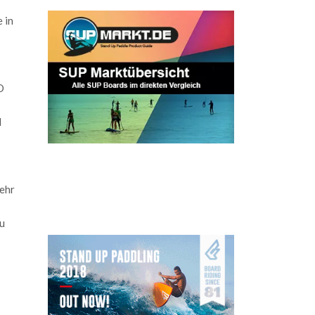
 in
O
d
ehr
u