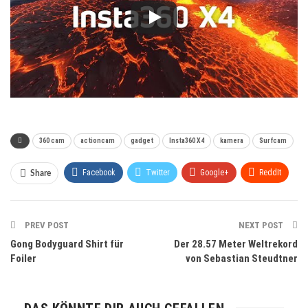
360 cam
actioncam
gadget
Insta360 X4
kamera
Surfcam
Facebook
Twitter
Google+
ReddIt
Share
WhatsApp
Pinterest
Email
PREV POST
NEXT POST
Gong Bodyguard Shirt für
Der 28.57 Meter Weltrekord
Foiler
von Sebastian Steudtner