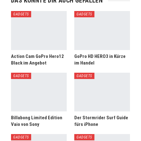
DAS KÖNNTE DIR AUCH GEFALLEN
GADGETS
GADGETS
Action Cam GoPro Hero12
GoPro HD HERO3 in Kürze
Black im Angebot
im Handel
GADGETS
GADGETS
Billabong Limited Edition
Der Stormrider Surf Guide
Vaio von Sony
fürs iPhone
GADGETS
GADGETS