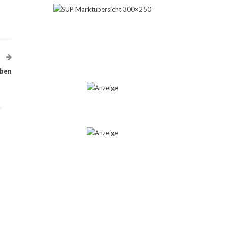
T
oben