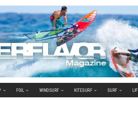
P
FOIL
WINDSURF
KITESURF
SURF
LI