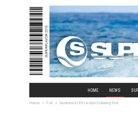
HOME
NEWS
SU
Home
Foil
Duotone ECHO 6.0qm Foilwing Test