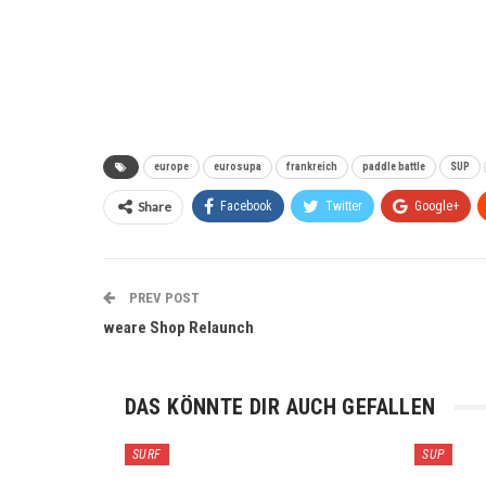
europe
eurosupa
frankreich
paddle battle
SUP
Share
Facebook
Twitter
Google+
PREV POST
weare Shop Relaunch
DAS KÖNNTE DIR AUCH GEFALLEN
SURF
SUP