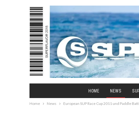
HOME
NEWS
SU
Home
News
European SUP Race Cup 2011 und Paddle Batt