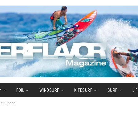
P
FOIL
WINDSURF
KITESURF
SURF
LI
le Europe