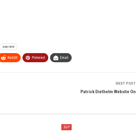
sup race
ReddIt
Pinterest
Email
NEXT POS
Patrick Diethelm Website On
SUP