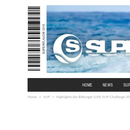
HOME
NEWS
SU
Home
SUP
Highlights der Bitburger 0,0% SUP Challenge 2