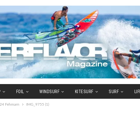
P
FOIL
WINDSURF
KITESURF
SURF
LI
024 Fehmarn
IMG_9755 (1)