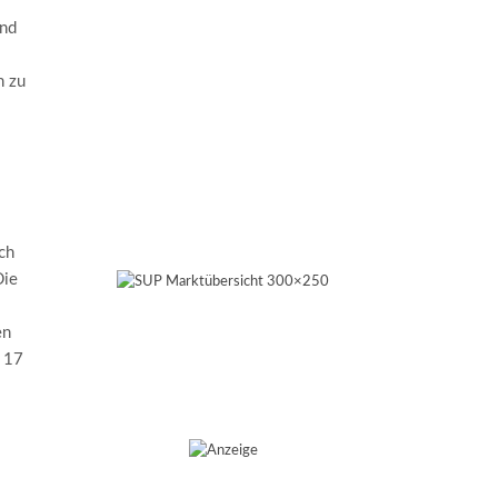
und
n zu
ch
Die
en
 17