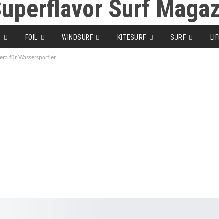
P
FOIL
WINDSURF
KITESURF
SURF
LI
a für Wassersportler