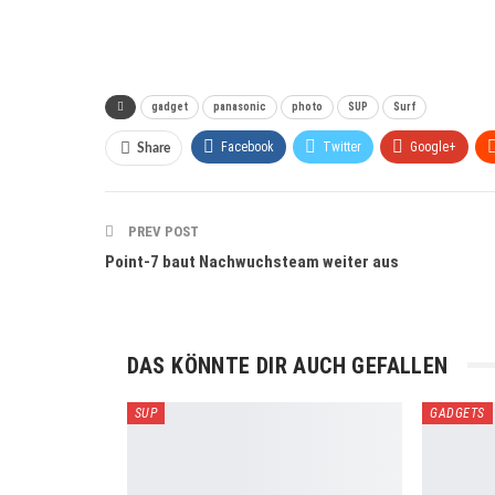
gadget
panasonic
photo
SUP
Surf
Facebook
Twitter
Google+
Share
PREV POST
Point-7 baut Nachwuchsteam weiter aus
DAS KÖNNTE DIR AUCH GEFALLEN
SUP
GADGETS