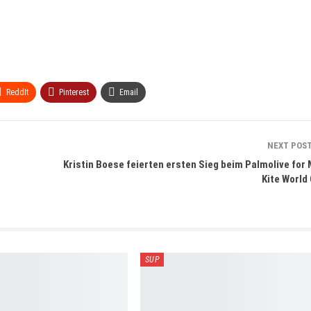
ReddIt
Pinterest
Email
NEXT POS
Kristin Boese feierten ersten Sieg beim Palmolive for
Kite World
SUP