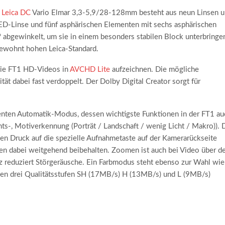
s
Leica DC
Vario Elmar 3,3-5,9/28-128mm besteht aus neun Linsen 
ED-Linse und fünf asphärischen Elementen mit sechs asphärischen
° abgewinkelt, um sie in einem besonders stabilen Block unterbringe
gewohnt hohen Leica-Standard.
die FT1 HD-Videos in
AVCHD Lite
aufzeichnen. Die mögliche
t dabei fast verdoppelt. Der Dolby Digital Creator sorgt für
genten Automatik-Modus, dessen wichtigste Funktionen in der FT1 au
ts-, Motiverkennung (Porträt / Landschaft / wenig Licht / Makro)). 
en Druck auf die spezielle Aufnahmetaste auf der Kamerarückseite
en dabei weitgehend beibehalten. Zoomen ist auch bei Video über d
reduziert Störgeräusche. Ein Farbmodus steht ebenso zur Wahl wie
den drei Qualitätsstufen SH (17MB/s) H (13MB/s) und L (9MB/s)