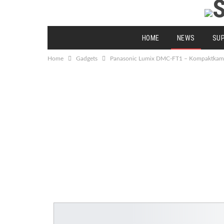
HOME
NEWS
SU
Home
Gadgets
Panasonic Lumix DMC-FT1 – Kompaktkamer