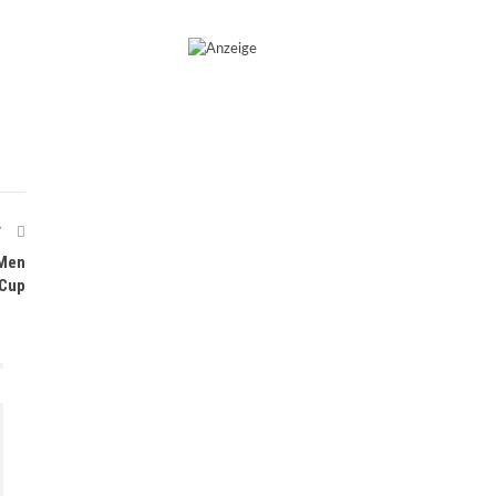
T
 Men
 Cup