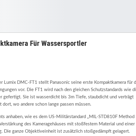
tkamera Für Wassersportler
er Lumix DMC-FT1 stellt Panasonic seine erste Kompaktkamera für 
gungen vor. Die FT1 wird nach den gleichen Schutzstandards wie d
fertigt. Sie ist wasserdicht bis 3m Tiefe, staubdicht und verträgt
bst dort, wo andere schon lange passen müssen.
chts anhaben, wie es dem US-Militärstandard „MIL-STD810F Method
e Verstärkung des Kameragehäuses mit stoßfestem Material und einer
 Die ganze Objektiveinheit ist zusätzlich stoßgedämpft gelagert.