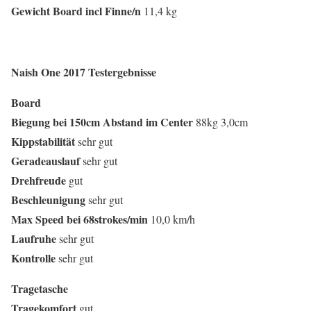
Gewicht
Board
incl
Finne
/
n
11,4 kg
Naish One 2017 Testergebnisse
Board
Biegung
bei
150
cm
Abstand
im
Center
88kg 3,0cm
Kippstabilität
sehr gut
Geradeauslauf
sehr gut
Drehfreude
gut
Beschleunigung
sehr gut
Max
Speed
bei
68
strokes
/
min
10,0 km/h
Laufruhe
sehr gut
Kontrolle
sehr gut
Tragetasche
Tragekomfort
gut