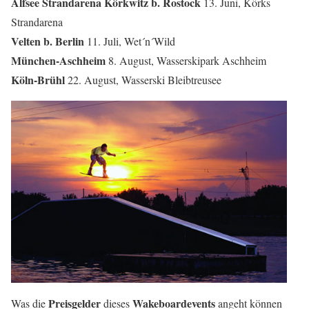
Alfsee Strandarena Körkwitz b. Rostock
13. Juni, Körks
Strandarena
Velten b. Berlin
11. Juli, Wet´n´Wild
München-Aschheim
8. August, Wasserskipark Aschheim
Köln-Brühl
22. August, Wasserski Bleibtreusee
Preisgelder
Wakeboardevents
Was die
dieses
angeht können