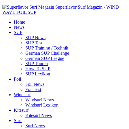
Superflavor Surf Magazin - WIND
WAVE FOIL SUP
Home
News
SUP
SUP News
SUP Test
SUP Training / Technik
German SUP Challenge
German SUP League
SUP Touren
How To SUP
SUP Lexikon
Foil
Foil News
Foil Test
Windsurf
Windsurf News
Windsurf Lexikon
Kitesurf
Kitesurf News
Surf
Surf News