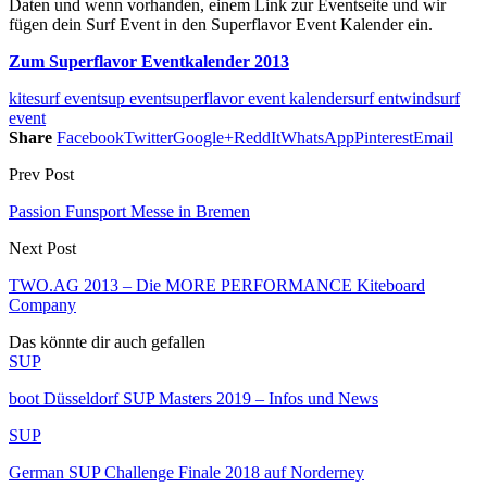
Daten und wenn vorhanden, einem Link zur Eventseite und wir
fügen dein Surf Event in den Superflavor Event Kalender ein.
Zum Superflavor Eventkalender 2013
kitesurf event
sup event
superflavor event kalender
surf ent
windsurf
event
Share
Facebook
Twitter
Google+
ReddIt
WhatsApp
Pinterest
Email
Prev Post
Passion Funsport Messe in Bremen
Next Post
TWO.AG 2013 – Die MORE PERFORMANCE Kiteboard
Company
Das könnte dir auch gefallen
SUP
boot Düsseldorf SUP Masters 2019 – Infos und News
SUP
German SUP Challenge Finale 2018 auf Norderney